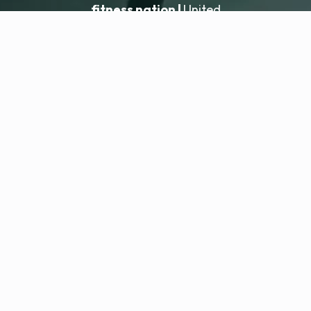
fitness nation |
United
United
Dodaj lokalizację
fitness nation |
Informacje prawne
Polityka prywatności