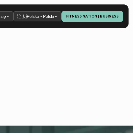
🇵🇱
 się
Polska • Polski
FITNESS NATION | BUSINESS