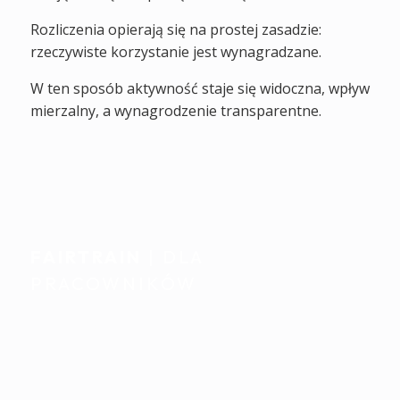
Rozliczenia opierają się na prostej zasadzie:
rzeczywiste korzystanie jest wynagradzane.
W ten sposób aktywność staje się widoczna, wpływ
mierzalny, a wynagrodzenie transparentne.
FAIRTRAIN
| DLA
PRACOWNIKÓW
Indywidualne wsparcie.
Płynnie zintegrowane z
codziennością.