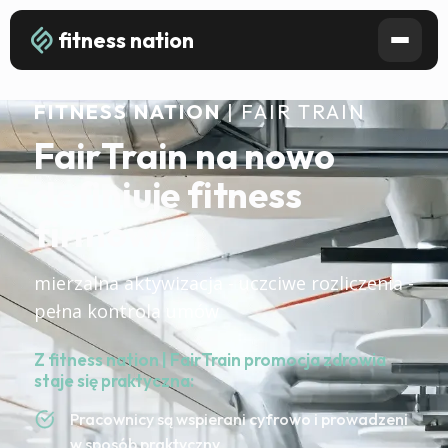
fitness nation
FITNESS NATION
| FAIR TRAIN
FairTrain na nowo
definiuje fitness
firmowy.
mierzalna aktywizacja - uczciwe rozliczenia -
pełna kontrola umów
Z fitness nation | FairTrain promocja zdrowia
staje się praktyczna:
Pracownicy są wspierani cyfrowo i prowadzeni
w sposób praktyczny.