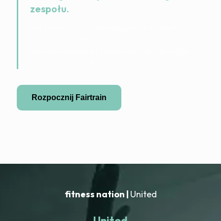
zespołu.
FairTrain łączy cyfrowe wsparcie z lokalnymi
partnerami na miejscu — jasno zarządzane,
uczciwie rozliczane i zbudowane tak, aby ludzie
naprawdę wytrwali.
Rozpocznij Fairtrain
Zostań partnerem
fitness nation |
United
United