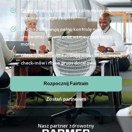
Firmy uzyskują realny, mierzalny wpływ na
zdrowie swojego zespołu.
Studia zachowują pełną kontrolę nad
umowami i cenami oraz wzmacniają swoją
markę.
Obiekty rekreacyjne zyskują widoczność, więcej
check-inów i nowe grupy docelowe.
Rozpocznij Fairtrain
Zostań partnerem
Nasz partner zdrowotny