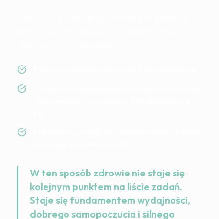
FairTrain przekształca fitness firmowy w
system, który działa — w codzienności,
mierzalny i zrównoważony.
Firmy inwestują w rzeczywiste wykorzystanie.
Studia zachowują pełną kontrolę, wzmacniają
swoją markę i korzystają z sieci agregatora
FN.
Pracownicy otrzymują osobiste wsparcie, które
prowadzi ich krok po kroku.
W ten sposób zdrowie nie staje się
kolejnym punktem na liście zadań.
Staje się fundamentem wydajności,
dobrego samopoczucia i silnego