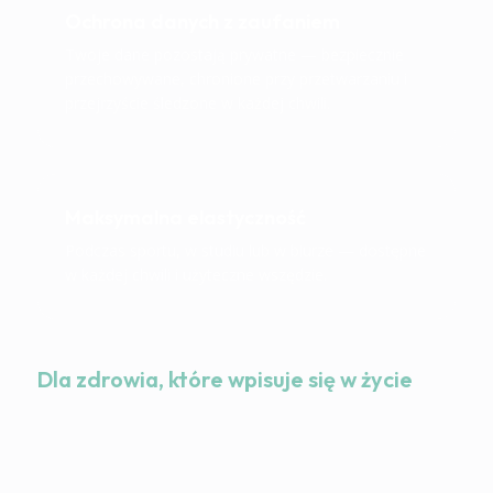
Ochrona danych z zaufaniem
Twoje dane pozostają prywatne — bezpiecznie
przechowywane, chronione przy przetwarzaniu i
przejrzyście śledzone w każdej chwili.
Maksymalna elastyczność
Podczas sportu, w studiu lub w biurze — dostępne
w każdej chwili i użyteczne wszędzie.
Dla zdrowia, które wpisuje się w życie