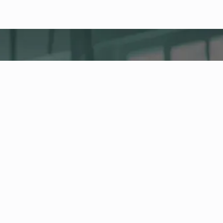
fitness nation |
Firma
Company Health Center
Centralna platforma dla zdrowia, aktywności i
fitnessu firmowego w Twoim przedsiębiorstwie.
Zarządzaj pracownikami i ofertą zdrowotną oraz
śledź rozwój wskaźników zdrowotnych w Health
Board.