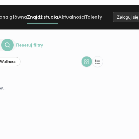
rona główna
Znajdź studia
Aktualności
Talenty
Zaloguj się
Resetuj filtry
Wellness
...