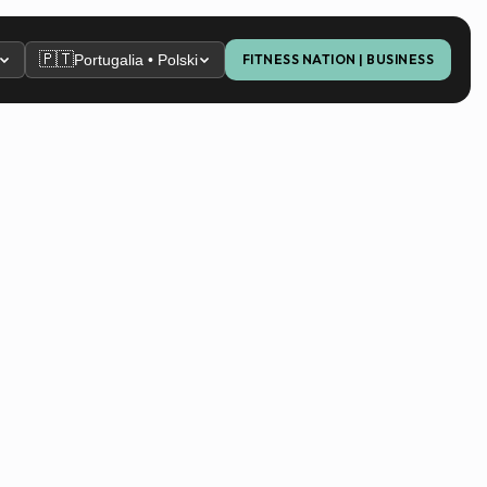
🇵🇹
Portugalia • Polski
FITNESS NATION | BUSINESS