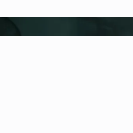
fitness nation |
United
United
Dodaj lokalizację