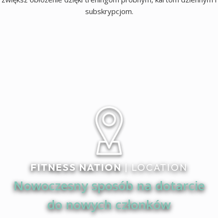
subskrypcjom.
FITNESS NATION
| LOCATION
Nowoczesny sposób na dotarcie
do nowych członków