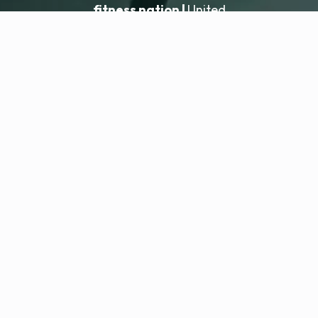
fitness nation |
United
United
Adicionar local
fitness nation |
Informações legais
Política de privacidade