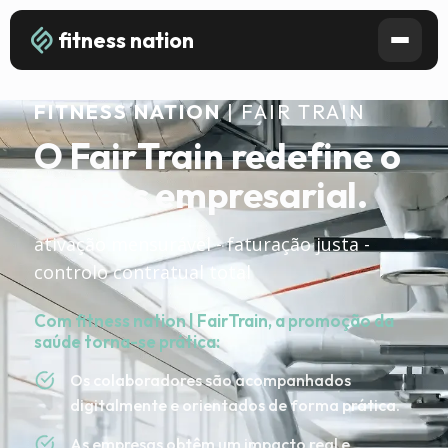
fitness nation
FITNESS NATION
| FAIR TRAIN
O FairTrain redefine o
fitness empresarial.
ativação mensurável - faturação justa -
controlo contratual total
Com fitness nation | FairTrain, a promoção da
saúde torna-se prática:
Os colaboradores são acompanhados
digitalmente e orientados de forma prática.
As empresas obtêm um impacto real e