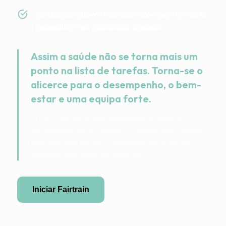
Os colaboradores recebem acompanhamento
pessoal que os guia passo a passo.
Assim a saúde não se torna mais um
ponto na lista de tarefas. Torna-se o
alicerce para o desempenho, o bem-
estar e uma equipa forte.
O FairTrain liga o acompanhamento digital a
parceiros locais no terreno — gerido com clareza,
faturado com justiça e construído para que as
pessoas realmente perseverem.
Iniciar Fairtrain
Tornar-se parceiro