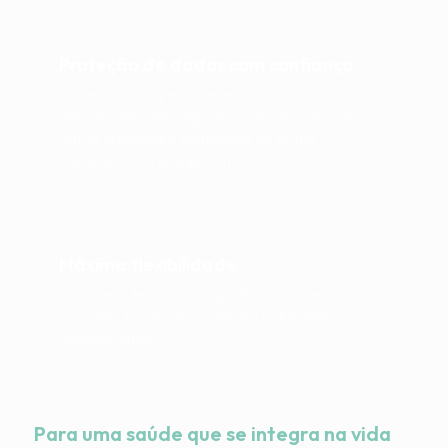
Proteção de dados com confiança
Os seus dados permanecem privados —
armazenados em segurança, processados de
forma protegida e rastreáveis de forma
transparente a qualquer momento.
Máxima flexibilidade
Durante o desporto, no ginásio ou no escritório —
acessível a qualquer momento e utilizável em
qualquer lugar.
Para uma saúde que se integra na vida