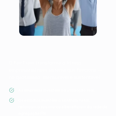
O Fairtrain é justo porque
todos ganham
O FairTrain transforma o fitness
empresarial num sistema que funciona —
no quotidiano, mensurável e sustentável.
As empresas investem na utilização real.
Os estúdios mantêm o controlo total,
reforçam a sua marca e beneficiam da rede de
agregação FN.