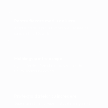
Pentru fiecare mediu de lucru
Adaptat precis la profilul profesional, situația de
stres și ritmul tău zilnic.
Multilingv și între echipe
Ușor de înțeles, formulat incluziv și accesibil
tuturor membrilor echipei.
Protecția datelor cu încredere
Datele tale rămân private — stocate în siguranță,