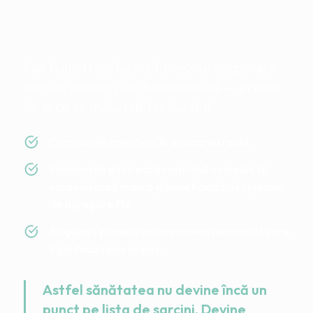
pentru că toată lumea
câștigă
FairTrain transformă fitness-ul corporativ
într-un sistem care funcționează — în viața
de zi cu zi, măsurabil și durabil.
Companiile investesc în utilizarea reală.
Studiourile păstrează controlul complet, își
consolidează marca și beneficiază de rețeaua
de agregare FN.
Angajații primesc acompaniere personală care
îi ghidează pas cu pas.
Astfel sănătatea nu devine încă un
punct pe lista de sarcini. Devine