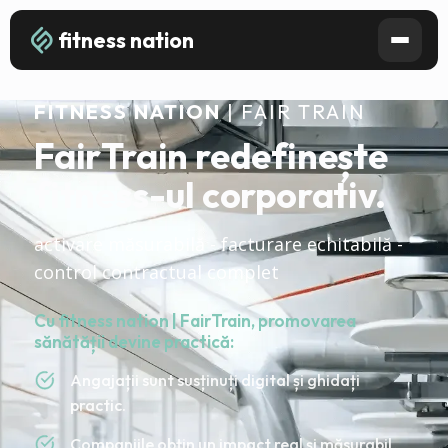
fitness nation
FITNESS NATION
| FAIR TRAIN
FairTrain redefinește
fitness-ul corporativ.
activare măsurabilă - facturare echitabilă -
control contractual complet
Cu fitness nation | FairTrain, promovarea
sănătății devine practică:
Angajații sunt susținuți digital și ghidați
practic.
Companiile obțin un impact real și măsurabil