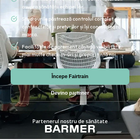
asupra sănătății echipei lor.
Studiourile păstrează controlul complet al
contractelor și prețurilor și își consolidează
marca.
Facilitățile de agrement câștigă vizibilitate,
mai multe check-in-uri și grupuri țintă noi.
Începe Fairtrain
Devino partener
Partenerul nostru de sănătate