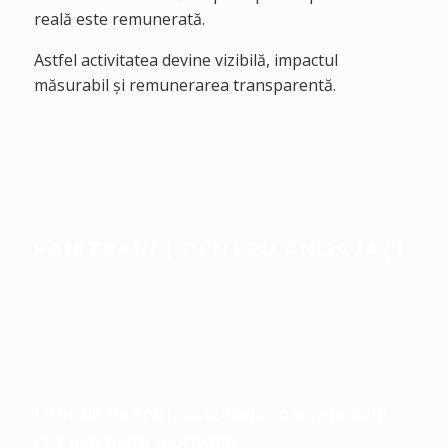
reală este remunerată.
Astfel activitatea devine vizibilă, impactul
măsurabil și remunerarea transparentă.
FAIRTRAIN
| PENTRU ANGAJAȚI
Acompaniere
individuală. Integrat
natural în viața de zi cu zi.
Ușor de început. Succesele concrete sunt
cea mai mare motivație.