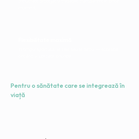
prelucrate protejat și trasabile transparent în orice
moment.
Flexibilitate maximă
În timpul sportului, la sală sau la birou — accesibil
oricând și utilizabil oriunde.
Pentru o sănătate care se integrează în
viață