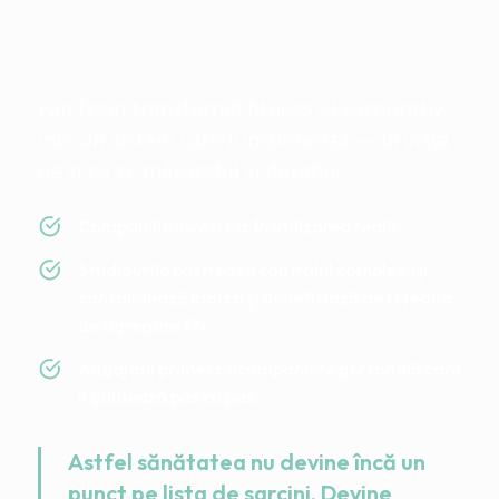
pentru că toată lumea
câștigă
FairTrain transformă fitness-ul corporativ
într-un sistem care funcționează — în viața
de zi cu zi, măsurabil și durabil.
Companiile investesc în utilizarea reală.
Studiourile păstrează controlul complet, își
consolidează marca și beneficiază de rețeaua
de agregare FN.
Angajații primesc acompaniere personală care
îi ghidează pas cu pas.
Astfel sănătatea nu devine încă un
punct pe lista de sarcini. Devine