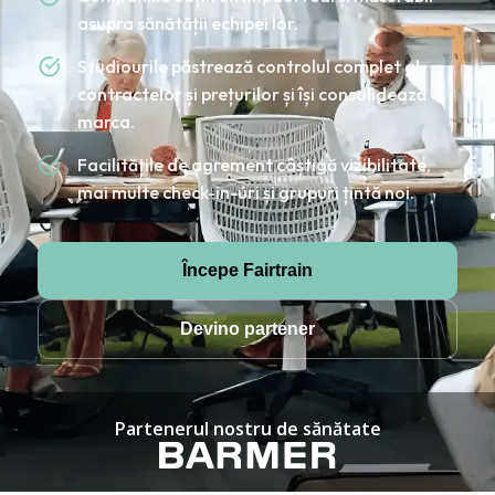
asupra sănătății echipei lor.
Studiourile păstrează controlul complet al
contractelor și prețurilor și își consolidează
marca.
Facilitățile de agrement câștigă vizibilitate,
mai multe check-in-uri și grupuri țintă noi.
Începe Fairtrain
Devino partener
Partenerul nostru de sănătate