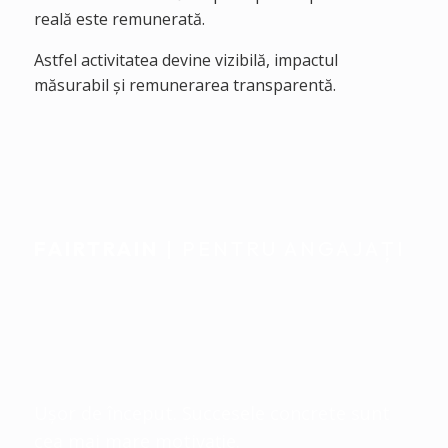
reală este remunerată.
Astfel activitatea devine vizibilă, impactul
măsurabil și remunerarea transparentă.
FAIRTRAIN
| PENTRU ANGAJAȚI
Acompaniere
individuală. Integrat
natural în viața de zi cu zi.
Ușor de început. Succesele concrete sunt
cea mai mare motivație.