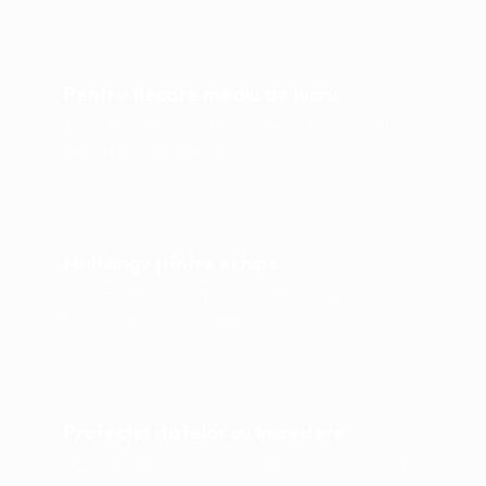
Pentru fiecare mediu de lucru
Adaptat precis la profilul profesional, situația de
stres și ritmul tău zilnic.
Multilingv și între echipe
Ușor de înțeles, formulat incluziv și accesibil
tuturor membrilor echipei.
Protecția datelor cu încredere
Datele tale rămân private — stocate în siguranță,