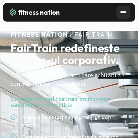
fitness nation
FITNESS NATION
| FAIR TRAIN
FairTrain redefinește
fitness-ul corporativ.
activare măsurabilă - facturare echitabilă -
control contractual complet
Cu fitness nation | FairTrain, promovarea
sănătății devine practică:
Angajații sunt susținuți digital și ghidați
practic.
Companiile obțin un impact real și măsurabil