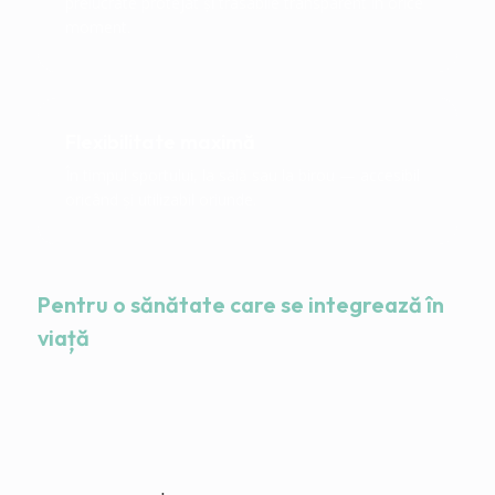
prelucrate protejat și trasabile transparent în orice
moment.
Flexibilitate maximă
În timpul sportului, la sală sau la birou — accesibil
oricând și utilizabil oriunde.
Pentru o sănătate care se integrează în
viață