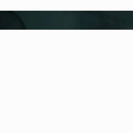
fitness nation |
United
United
Přidat lokaci