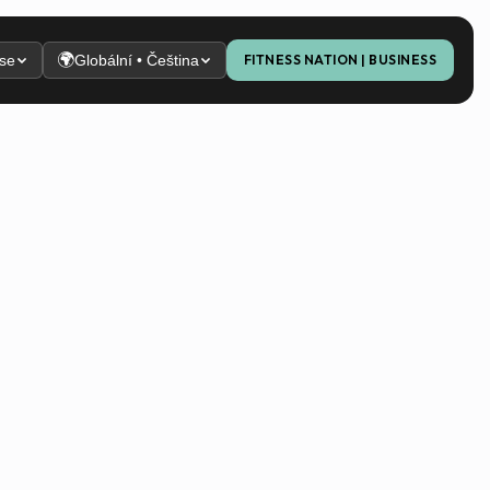
🌍
 se
Globální • Čeština
FITNESS NATION | BUSINESS