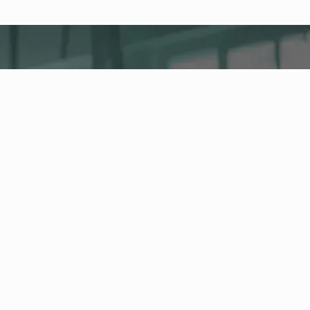
fitness nation |
Společnost
Company Health Center
Centrální platforma pro zdraví, aktivitu a firemní
fitness ve vaší společnosti. Spravujte
zaměstnance a nabídky péče o zdraví a sledujte
vývoj svých zdravotních ukazatelů v Health
Boardu.