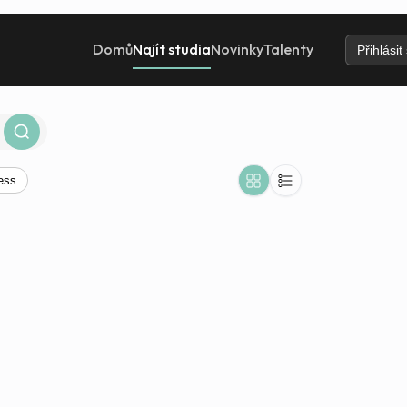
Domů
Najít studia
Novinky
Talenty
Přihlásit
ess
.