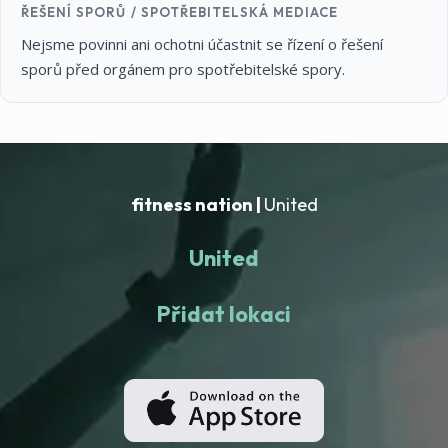
ŘEŠENÍ SPORŮ / SPOTŘEBITELSKÁ MEDIACE
Nejsme povinni ani ochotni účastnit se řízení o řešení
sporů před orgánem pro spotřebitelské spory.
fitness nation |
United
United
Přidat lokaci