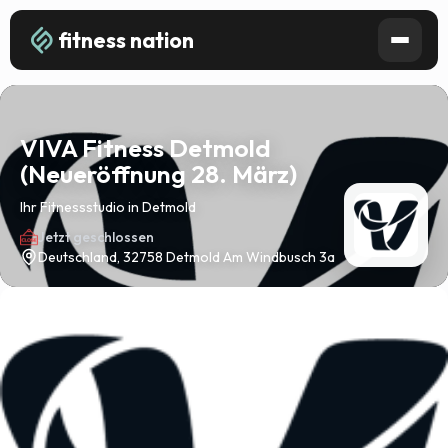
fitness nation
VIVA Fitness Detmold
(Neueröffnung 28. März)
Ihr Fitnessstudio in Detmold
Jetzt geschlossen
Deutschland, 32758 Detmold Am Windbusch 3a