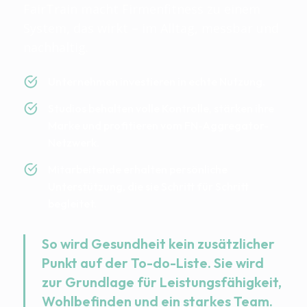
FairTrain macht Firmenfitness zu einem
System, das wirkt – im Alltag, messbar und
nachhaltig.
Unternehmen investieren in echte Nutzung.
Studios behalten volle Kontrolle, stärken ihre
Marke und profitieren vom FN-Aggregator-
Netzwerk.
Mitarbeitende erhalten persönliche
Unterstützung, die sie Schritt für Schritt
begleitet.
So wird Gesundheit kein zusätzlicher
Punkt auf der To-do-Liste. Sie wird
zur Grundlage für Leistungsfähigkeit,
Wohlbefinden und ein starkes Team.