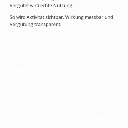
Vergütet wird echte Nutzung.
So wird Aktivität sichtbar, Wirkung messbar und
Vergütung transparent.
FAIRTRAIN
| FÜR MITARBEITER
Individuell begleitet.
Nahtlos im Alltag
integriert.
Einfach starten. Spürbare Erfolge sind die
größte Motivation.