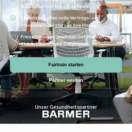
Gesundheitswirkung fürs Team.
Studios behalten volle Vertrags- und
Preishoheit und stärken ihre Marke.
Freizeitanlagen gewinnen Sichtbarkeit, mehr
Check-ins und neue Zielgruppen.
Fairtrain starten
Partner werden
Unser Gesundheitspartner