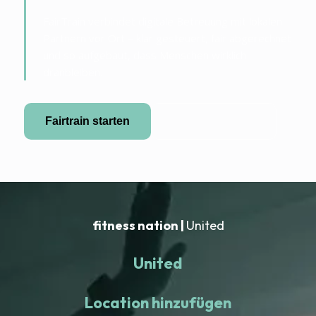
FairTrain verbindet digitale Betreuung mit lokalen
Partnern vor Ort – klar gesteuert, fair abgerechnet
und so aufgebaut, dass Menschen wirklich
dranbleiben.
Fairtrain starten
Partner werden
fitness nation |
United
United
Location hinzufügen