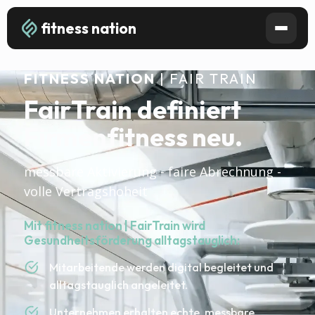
fitness nation
FITNESS NATION
| FAIR TRAIN
FairTrain definiert
Firmenfitness neu.
messbare Aktivierung - faire Abrechnung -
volle Vertragshoheit
Mit fitness nation | FairTrain wird
Gesundheitsförderung alltagstauglich:
Mitarbeitende werden digital begleitet und
alltagstauglich angeleitet.
Unternehmen erhalten echte, messbare