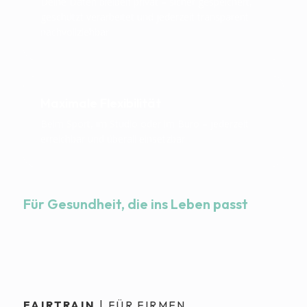
Deine Daten bleiben privat – sicher gespeichert,
geschützt verarbeitet und jederzeit transparent
nachvollziehbar.
Maximale Flexibilität
Beim Sport, im Studio oder im Büro – jederzeit
erreichbar und überall einsetzbar.
Für Gesundheit, die ins Leben passt
FAIRTRAIN
| FÜR FIRMEN