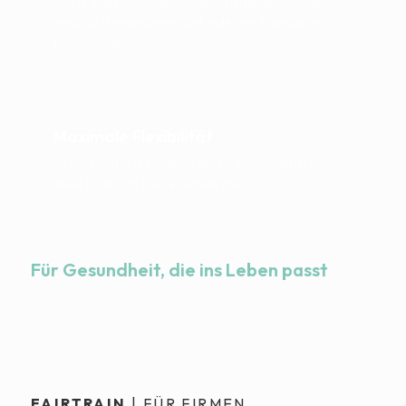
Deine Daten bleiben privat – sicher gespeichert,
geschützt verarbeitet und jederzeit transparent
nachvollziehbar.
Maximale Flexibilität
Beim Sport, im Studio oder im Büro – jederzeit
erreichbar und überall einsetzbar.
Für Gesundheit, die ins Leben passt
FAIRTRAIN
| FÜR FIRMEN