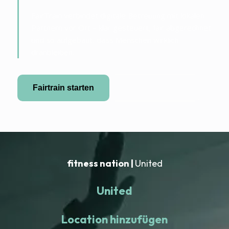
FairTrain verbindet digitale Betreuung mit lokalen
Partnern vor Ort – klar gesteuert, fair abgerechnet
und so aufgebaut, dass Menschen wirklich
dranbleiben.
Fairtrain starten
Partner werden
fitness nation |
United
United
Location hinzufügen