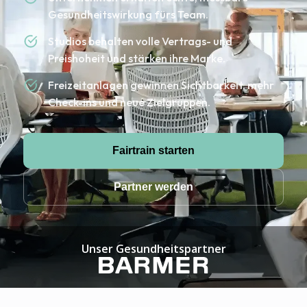
Gesundheitswirkung fürs Team.
Studios behalten volle Vertrags- und
Preishoheit und stärken ihre Marke.
Freizeitanlagen gewinnen Sichtbarkeit, mehr
Check-ins und neue Zielgruppen.
Fairtrain starten
Partner werden
Unser Gesundheitspartner