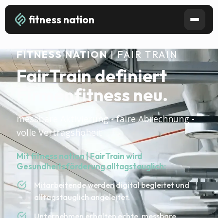
fitness nation
FITNESS NATION
| FAIR TRAIN
FairTrain definiert
Firmenfitness neu.
messbare Aktivierung - faire Abrechnung -
volle Vertragshoheit
Mit fitness nation | FairTrain wird
Gesundheitsförderung alltagstauglich:
Mitarbeitende werden digital begleitet und
alltagstauglich angeleitet.
Unternehmen erhalten echte, messbare