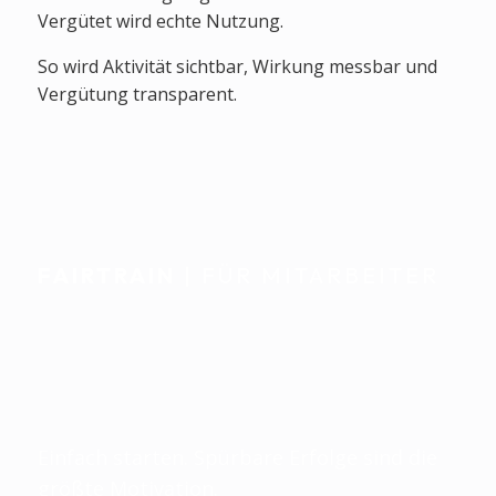
Vergütet wird echte Nutzung.
So wird Aktivität sichtbar, Wirkung messbar und
Vergütung transparent.
FAIRTRAIN
| FÜR MITARBEITER
Individuell begleitet.
Nahtlos im Alltag
integriert.
Einfach starten. Spürbare Erfolge sind die
größte Motivation.