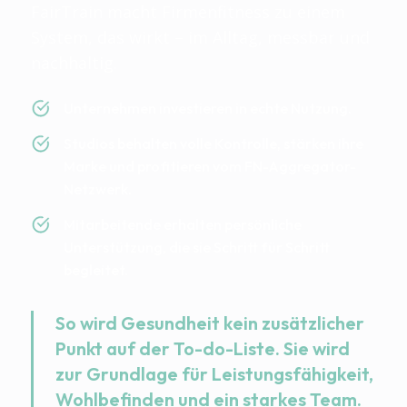
FairTrain macht Firmenfitness zu einem
System, das wirkt – im Alltag, messbar und
nachhaltig.
Unternehmen investieren in echte Nutzung.
Studios behalten volle Kontrolle, stärken ihre
Marke und profitieren vom FN-Aggregator-
Netzwerk.
Mitarbeitende erhalten persönliche
Unterstützung, die sie Schritt für Schritt
begleitet.
So wird Gesundheit kein zusätzlicher
Punkt auf der To-do-Liste. Sie wird
zur Grundlage für Leistungsfähigkeit,
Wohlbefinden und ein starkes Team.