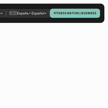
🇪🇸
España • Español
FITNESS NATION | BUSINESS