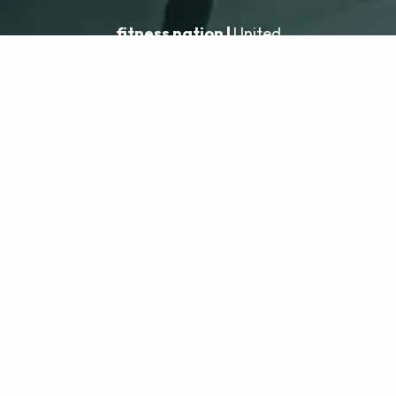
fitness nation |
United
United
Añadir ubicación
fitness nation |
Información legal