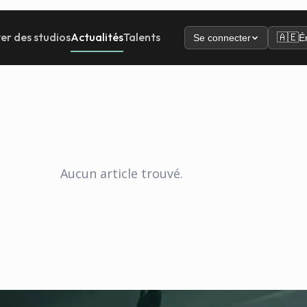
er des studios
Actualités
Talents
🇦🇪
Se connecter
É
Aucun article trouvé.