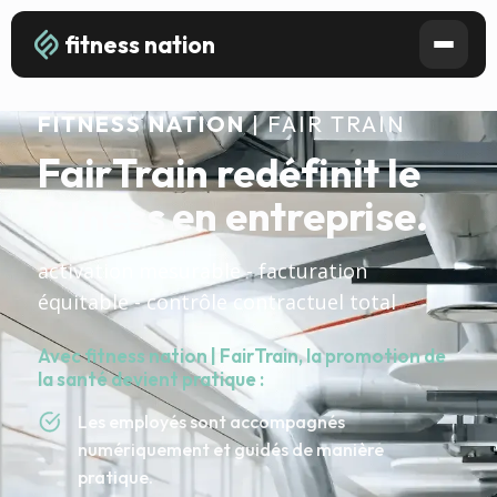
fitness nation
FITNESS NATION
| FAIR TRAIN
FairTrain redéfinit le
fitness en entreprise.
activation mesurable - facturation
équitable - contrôle contractuel total
Avec fitness nation | FairTrain, la promotion de
la santé devient pratique :
Les employés sont accompagnés
numériquement et guidés de manière
pratique.