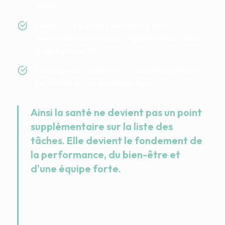
réelle.
Les studios gardent le contrôle total,
renforcent leur marque et profitent du réseau
d'agrégation FN.
Les employés reçoivent un accompagnement
personnel qui les guide pas à pas.
Ainsi la santé ne devient pas un point
supplémentaire sur la liste des
tâches. Elle devient le fondement de
la performance, du bien-être et
d'une équipe forte.
FairTrain connecte l'accompagnement numérique
avec des partenaires locaux sur place — géré
clairement, facturé équitablement et conçu pour
que les gens persévèrent vraiment.