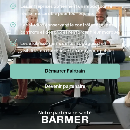
Les entreprises obtiennent un impact santé
réel et mesurable pour leur équipe.
Les studios conservent le contrôle total des
contrats et des prix et renforcent leur marque.
Les établissements de loisirs gagnent en
visibilité, en check-ins et en nouveaux publics.
Démarrer Fairtrain
Devenir partenaire
Notre partenaire santé