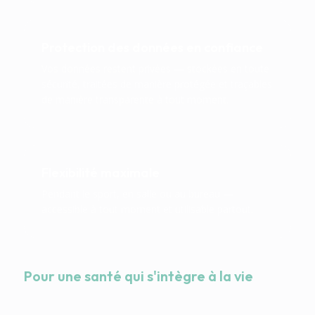
Protection des données en confiance
Vos données restent privées — stockées en toute
sécurité, traitées de manière protégée et traçables
de manière transparente à tout moment.
Flexibilité maximale
Pendant le sport, en salle ou au bureau —
accessible à tout moment et utilisable partout.
Pour une santé qui s'intègre à la vie