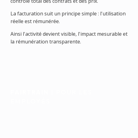
contrôle total des contrats et des prix.
La facturation suit un principe simple : l'utilisation
réelle est rémunérée.
Ainsi l'activité devient visible, l'impact mesurable et
la rémunération transparente.
FAIRTRAIN
| POUR LES
EMPLOYÉS
Accompagnement
individuel. Intégré
naturellement au