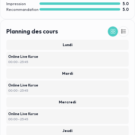
Öffnungszeiten, modernste Trainingsgeräte und
Impression
5.0
ausgezeichnete Trainer garantieren Deinen persönlichen
Recommandation
5.0
Erfolg.
Planning des cours
Lundi
Online Live Kurse
00:00 - 23:45
Mardi
Online Live Kurse
00:00 - 23:45
Mercredi
Online Live Kurse
00:00 - 23:45
Jeudi