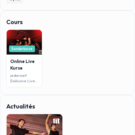
Cours
Sonderkurse
Online Live
Kurse
jederzeit
Exklusive Live
Kurse und on
demand
Training für all
in Mitglieder.
Actualités