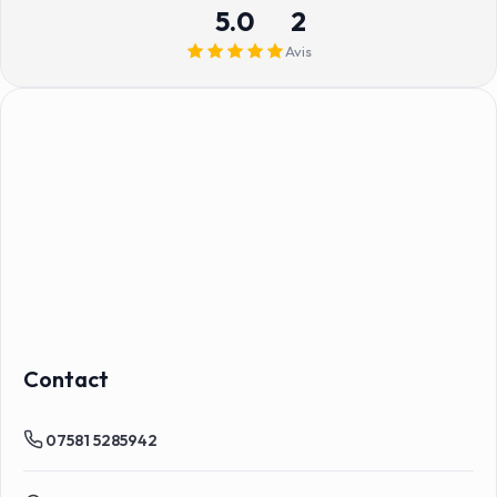
5.0
2
Avis
Contact
07581 5285942