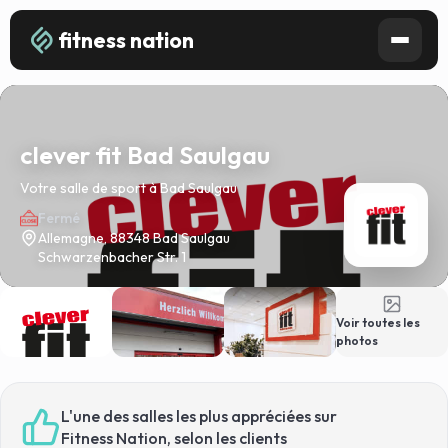
fitness nation
clever fit Bad Saulgau
Votre salle de sport à Bad Saulgau
Fermé
Allemagne, 88348 Bad Saulgau
Schwarzenbacher Str. 1
Voir toutes les
photos
L'une des salles les plus appréciées sur
Fitness Nation, selon les clients