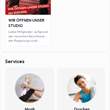
WIR ÖFFNEN UNSER
STUDIO
Liebe Mitglieder, aufgrund
der neuesten Beschlüsse
der Regierung rückt
unsere Wiedereröffnung in
greifbare Nähe. Wenn die
Inzidenzwerte unter 50
sind, dürfen wir laut
Services
Stufenplan am 22.03.
wieder öffnen. Natürlich
unter Auflage der
aktuellsten Hygiene- und
Sicherheitsbestimmungen.
Wir halten euch auf dem
Laufenden und freuen uns
bereits jetzt schon darauf
wieder Vollgas mit euch
geben zu können.
#endlich #fitnessmotivation #cleverfitfamily #gym #happy #reopenin
Musik
Duschen