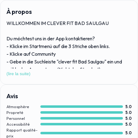
À propos
WILLKOMMEN IM CLEVER FIT BAD SAULGAU
Du möchtest uns in der App kontaktieren?
- Klicke im Startmenü auf die 3 Striche oben links.
- Klicke auf Community
- Gebe in die Suchleiste "clever fit Bad Saulgau" ein und
wähle den Account aus. (Nicht den Standort)
(lire la suite)
- Klicke auf dem Profil oben rechts auf die Sprechblase und
schreibe uns deine Nachricht
- Um uns schneller zu finden, Folge uns direkt
Avis
Atmosphère
5.0
Wenn Du aktiv leben willst, bietet Dir Dein clever fit die
Propreté
5.0
besten Voraussetzungen. Mach es Dir einfach mit clever fit
Personnel
5.0
und trainiere Deinen ganzen Körper. Gerne auch mit
Accessibilité
5.0
Rapport qualité-
professionell erstelltem Trainingsplan. Flexible
5.0
prix