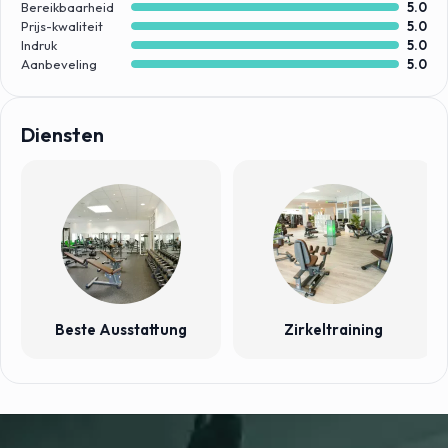
deinem Training zur Seite steht und dir bei allen Fragen rund
Bereikbaarheid
5.0
Prijs-kwaliteit
5.0
um den Sport und einen gesunden Lebensstil weiterhilft und
Indruk
5.0
dich bei deinem Training individuell betreut.
Aanbeveling
5.0
Diensten
Beste Ausstattung
Zirkeltraining