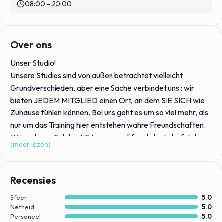
08:00 - 20:00
Over ons
Unser Studio!
Unsere Studios sind von außen betrachtet vielleicht
Grundverschieden, aber eine Sache verbindet uns : wir
bieten JEDEM MITGLIED einen Ort, an dem SIE SICH wie
Zuhause fühlen können. Bei uns geht es um so viel mehr, als
nur um das Training hier entstehen wahre Freundschaften.
Wenn du ein Teil der #Fitnessrauschfamily bist, darfst du
(meer lezen)
dich auf ein familiäres Studio einstellen, bei dem du von
Anfang deiner Reise an begleitet wirst und bei deinem
Trainingsprozess unterstützt wirst.
Recensies
Sfeer
5.0
Trotz vieler Änderungen wird Fitnessrausch immer der Ort
Netheid
5.0
sein, an dem dir jederzeit jemand aus unserem Team bei
Personeel
5.0