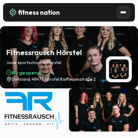
fitness nation
Fitnessrausch Hörstel
Jouw sportschool in Hörstel
Nu geopend
Duitsland, 48477 Hörstel Raiffeisenstraße 2