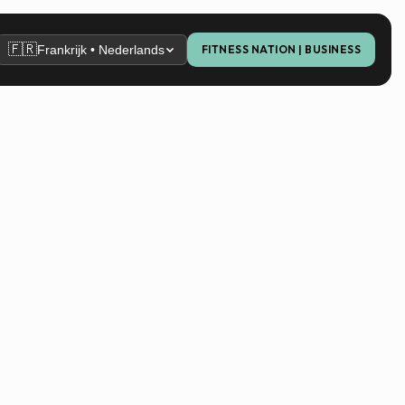
🇫🇷
Frankrijk • Nederlands
FITNESS NATION | BUSINESS