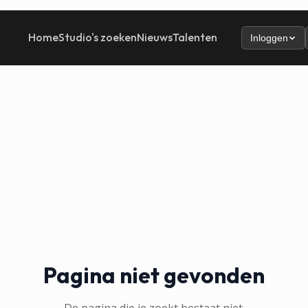
Home
Studio's zoeken
Nieuws
Talenten
Inloggen
Pagina niet gevonden
De pagina die je zoekt bestaat niet.