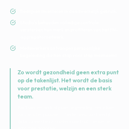
Bedrijven investeren in daadwerkelijk gebruik.
Studio's behouden volledige controle,
versterken hun merk en profiteren van het FN-
aggregatornetwerk.
Medewerkers ontvangen persoonlijke
begeleiding die hen stap voor stap meeneemt.
Zo wordt gezondheid geen extra punt
op de takenlijst. Het wordt de basis
voor prestatie, welzijn en een sterk
team.
FairTrain verbindt digitale begeleiding met lokale
partners ter plaatse — helder gestuurd, eerlijk
gefactureerd en zo opgebouwd dat mensen er
echt mee doorgaan.