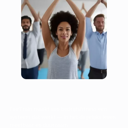
Fairtrain is eerlijk omdat
iedereen wint
FairTrain maakt van bedrijfsfitness een
systeem dat werkt — in het dagelijks leven,
meetbaar en duurzaam.