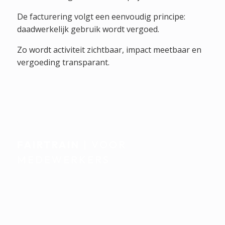
De facturering volgt een eenvoudig principe:
daadwerkelijk gebruik wordt vergoed.
Zo wordt activiteit zichtbaar, impact meetbaar en
vergoeding transparant.
FAIRTRAIN
| VOOR
MEDEWERKERS
Individueel begeleid.
Naadloos geïntegreerd in
het dagelijks leven.