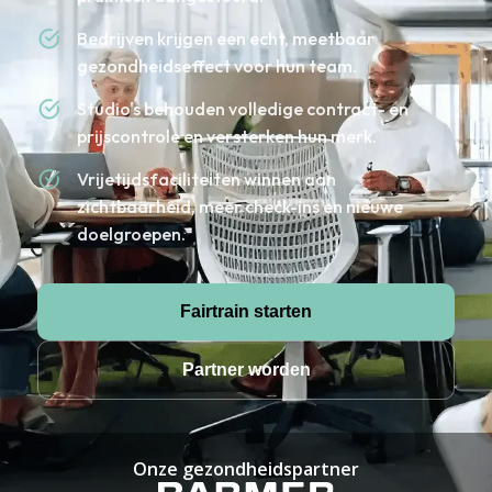
Bedrijven krijgen een echt, meetbaar
gezondheidseffect voor hun team.
Studio's behouden volledige contract- en
prijscontrole en versterken hun merk.
Vrijetijdsfaciliteiten winnen aan
zichtbaarheid, meer check-ins en nieuwe
doelgroepen.
Fairtrain starten
Partner worden
Onze gezondheidspartner