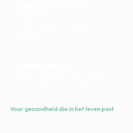
Gegevensbescherming met
vertrouwen
Je gegevens blijven privé — veilig opgeslagen,
beschermd verwerkt en te allen tijde transparant
traceerbaar.
Maximale flexibiliteit
Tijdens het sporten, in de studio of op kantoor —
altijd bereikbaar en overal inzetbaar.
Voor gezondheid die in het leven past