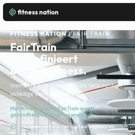
fitness nation
FITNESS NATION
| FAIR TRAIN
FairTrain
herdefinieert
bedrijfsfitness.
meetbare activering - eerlijke facturering -
volledige contractcontrole
Met fitness nation | FairTrain wordt
gezondheidsbevordering praktisch:
Medewerkers worden digitaal begeleid en
praktisch aangestuurd.