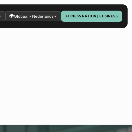
🌍
Globaal • Nederlands
FITNESS NATION | BUSINESS