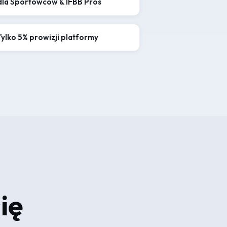
dla Sportowców & IFBB Pros
Tylko 5% prowizji platformy
ię