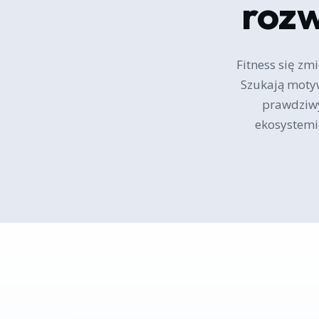
rozw
Fitness się zm
Szukają motyw
prawdziwy
ekosystemie