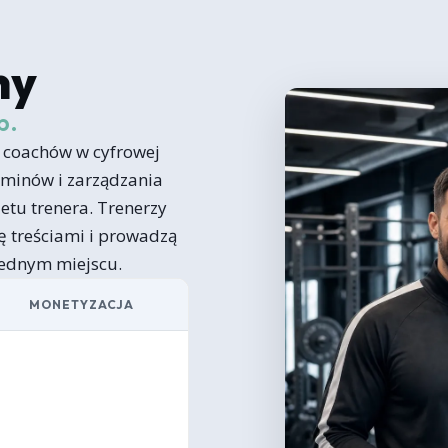
ny
b.
i coachów w cyfrowej
erminów i zarządzania
letu trenera. Trenerzy
ię treściami i prowadzą
jednym miejscu.
MONETYZACJA