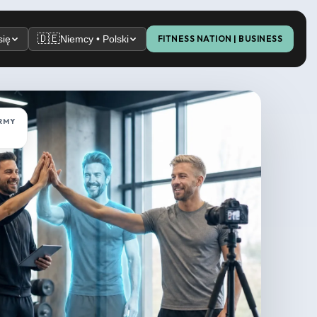
🇩🇪
się
Niemcy • Polski
FITNESS NATION | BUSINESS
RMY