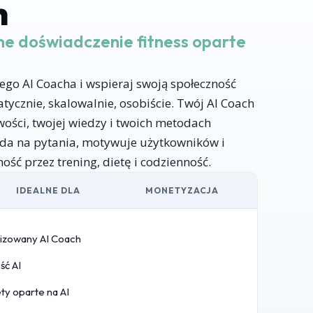
h
ne doświadczenie fitness oparte
ego AI Coacha i wspieraj swoją społeczność
tycznie, skalowalnie, osobiście. Twój AI Coach
ości, twojej wiedzy i twoich metodach
da na pytania, motywuje użytkowników i
ość przez trening, dietę i codzienność.
IDEALNE DLA
MONETYZACJA
lizowany AI Coach
ść AI
ety oparte na AI