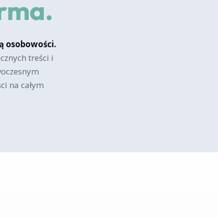
orma.
ą osobowości.
znych treści i
owoczesnym
ści na całym