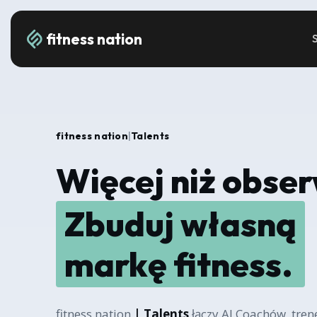
fitness nation
fitness nation
|
Talents
Więcej niż obse
Zbuduj własną
markę fitness.
fitness nation
| Talents
łączy AI Coachów, tre