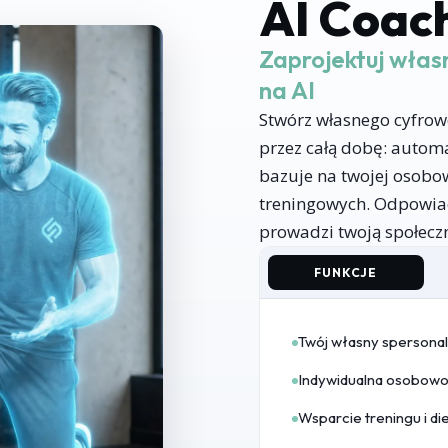
AI Coac
Zaprojektuj włas
na AI
Stwórz własnego cyfrow
przez całą dobę: automa
bazuje na twojej osobow
treningowych. Odpowia
prowadzi twoją społeczn
FUNKCJE
Twój własny spersona
Indywidualna osobowo
Wsparcie treningu i di