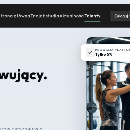
Strona główna
Znajdź studia
Aktualności
Talenty
Zaloguj 
PROWIZJA PLATFO
Tylko 5%
rwujący.
nerów personalnych,