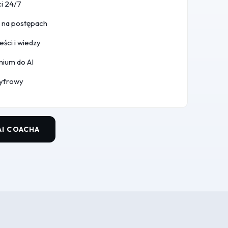
i 24/7
 na postępach
eści i wiedzy
ium do AI
cyfrowy
I COACHA