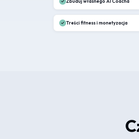
Zbuduj własnego AI Coacha
Treści fitness i monetyzacja
C