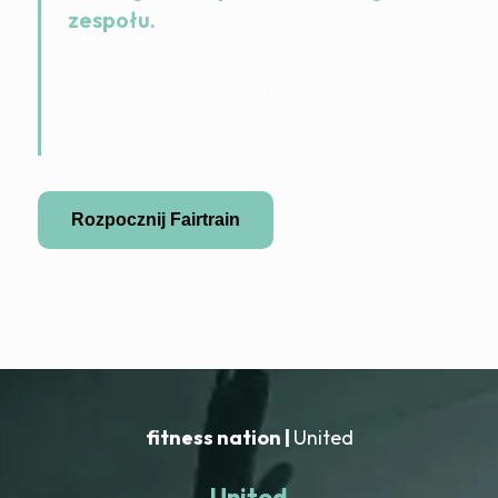
zespołu.
FairTrain łączy cyfrowe wsparcie z lokalnymi
partnerami na miejscu — jasno zarządzane,
uczciwie rozliczane i zbudowane tak, aby ludzie
naprawdę wytrwali.
Rozpocznij Fairtrain
Zostań partnerem
fitness nation |
United
United