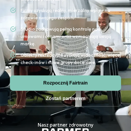
Firmy uzyskują realny, mierzalny wpływ na
zdrowie swojego zespołu.
Studia zachowują pełną kontrolę nad
umowami i cenami oraz wzmacniają swoją
markę.
Obiekty rekreacyjne zyskują widoczność, więcej
check-inów i nowe grupy docelowe.
Rozpocznij Fairtrain
Zostań partnerem
Nasz partner zdrowotny