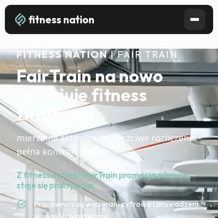
fitness nation
FITNESS NATION
| FAIR TRAIN
FairTrain na nowo
definiuje fitness
firmowy.
mierzalna aktywizacja - uczciwe rozliczenia -
pełna kontrola umów
Z fitness nation | FairTrain promocja zdrowia
staje się praktyczna:
Pracownicy są wspierani cyfrowo i prowadzeni
w sposób praktyczny.