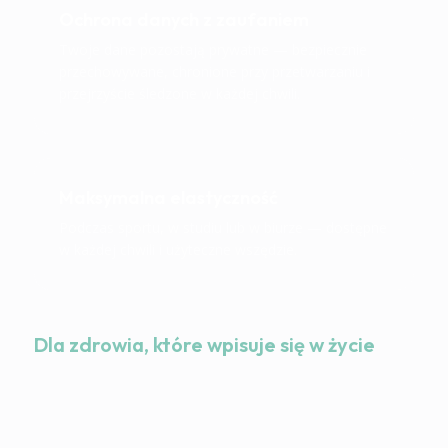
Ochrona danych z zaufaniem
Twoje dane pozostają prywatne — bezpiecznie
przechowywane, chronione przy przetwarzaniu i
przejrzyście śledzone w każdej chwili.
Maksymalna elastyczność
Podczas sportu, w studiu lub w biurze — dostępne
w każdej chwili i użyteczne wszędzie.
Dla zdrowia, które wpisuje się w życie