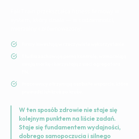
FairTrain przekształca fitness firmowy w
system, który działa — w codzienności,
mierzalny i zrównoważony.
Firmy inwestują w rzeczywiste wykorzystanie.
Studia zachowują pełną kontrolę, wzmacniają
swoją markę i korzystają z sieci agregatora
FN.
Pracownicy otrzymują osobiste wsparcie, które
prowadzi ich krok po kroku.
W ten sposób zdrowie nie staje się
kolejnym punktem na liście zadań.
Staje się fundamentem wydajności,
dobrego samopoczucia i silnego