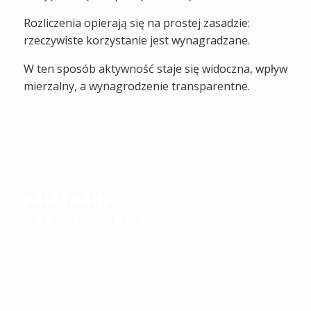
Rozliczenia opierają się na prostej zasadzie:
rzeczywiste korzystanie jest wynagradzane.
W ten sposób aktywność staje się widoczna, wpływ
mierzalny, a wynagrodzenie transparentne.
FAIRTRAIN
| DLA
PRACOWNIKÓW
Indywidualne wsparcie.
Płynnie zintegrowane z
codziennością.