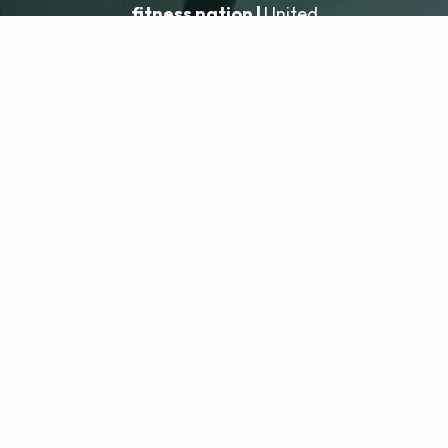
fitness nation |
United
United
Dodaj lokalizację
fitness nation |
Informacje prawne
Polityka prywatności