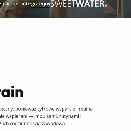
z partner integracyjny
rain
uteczny, ponieważ cyfrowe wsparcie i realna
nie wspierani — impulsami, rutynami i
z ich codziennością zawodową.