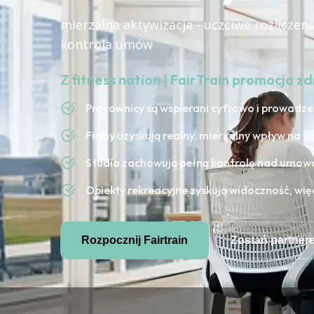
mierzalna aktywizacja - uczciwe rozliczeni
kontrola umów
Z fitness nation | FairTrain promocja zd
Pracownicy są wspierani cyfrowo i prowadze
Firmy uzyskują realny, mierzalny wpływ na z
Studia zachowują pełną kontrolę nad umowa
Obiekty rekreacyjne zyskują widoczność, wię
Rozpocznij Fairtrain
Zostań partner