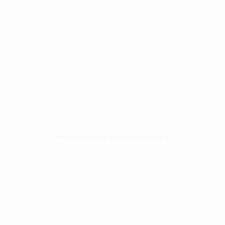
zintegrowane z
Maksymalna elastyczność
Podczas sportu, w studiu lub w
atne
biurze — dostępne w każdej chwili
ne,
i użyteczne wszędzie.
 i
ej