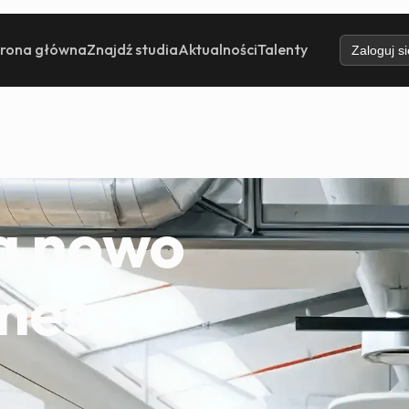
trona główna
Znajdź studia
Aktualności
Talenty
Zaloguj si
na nowo
tness