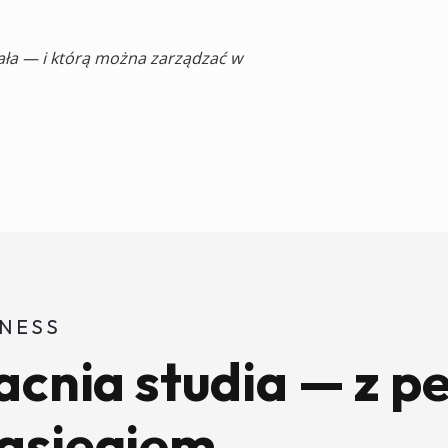
ziała — i którą można zarządzać w
TNESS
cnia studia — z pe
asięgiem.