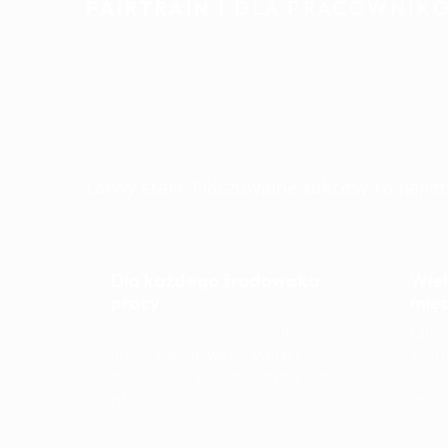
FAIRTRAIN
| DLA PRACOWNIK
Indywidualne w
codziennością
Łatwy start. Odczuwalne sukcesy to najle
Dla każdego środowiska
Wiel
pracy
mię
Precyzyjnie dostosowane do
Łatwe
profilu zawodowego, sytuacji
sform
stresowej i Twojego codziennego
dostę
rytmu.
zespo