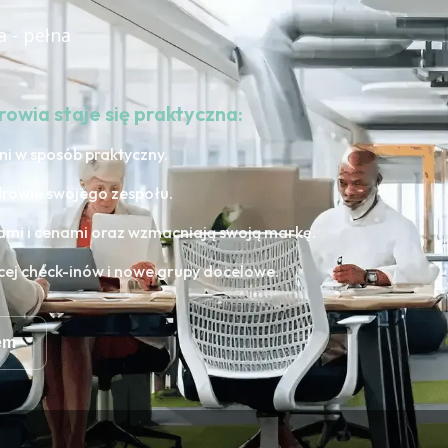
a - pełna
rowia staje się praktyczna:
ni w sposób praktyczny.
drowie swojego zespołu.
mi i cenami oraz wzmacniają swoją markę.
cej check-inów i nowe grupy docelowe.
em