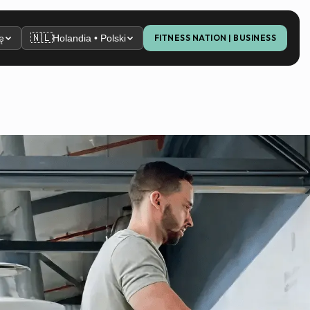
🇳🇱
ę
Holandia • Polski
FITNESS NATION | BUSINESS