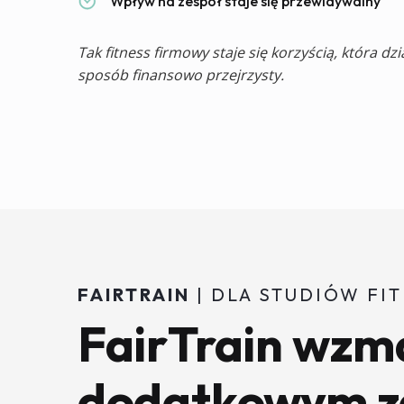
Wpływ na zespół staje się przewidywalny
Tak fitness firmowy staje się korzyścią, która d
sposób finansowo przejrzysty.
FAIRTRAIN
| DLA STUDIÓW FI
FairTrain wzma
dodatkowym z