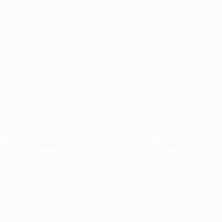
ÓW
sparcie. Płynnie 
.
psza motywacja.
ojęzyczne i
Ochrona danych z
dzyzespołowe
zaufaniem
 do zrozumienia,
Twoje dane pozostają pryw
ułowane inkluzywnie i
— bezpiecznie przechowywa
pne dla wszystkich w
chronione przy przetwarzaniu
le.
przejrzyście śledzone w każd
chwili.