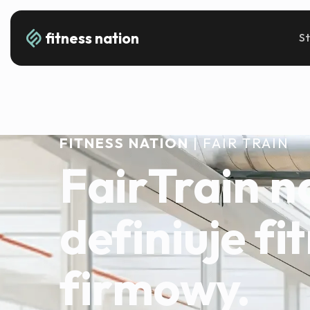
fitness nation
S
FITNESS NATION
| FAIR TRAIN
FairTrain 
definiuje fi
firmowy.