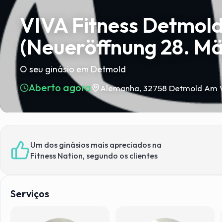
VIVA Fitness Detmol
(Neueröffnung 28. Mä
O seu ginásio em Detmold
Aberto agora
Alemanha, 32758 Detmold Am 
Um dos ginásios mais apreciados na
Fitness Nation, segundo os clientes
Serviços