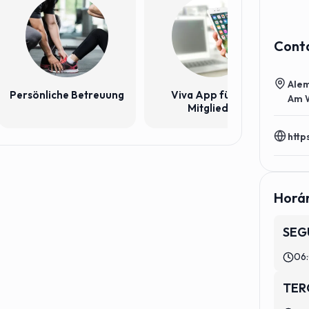
T
Cont
Alem
Persönliche Betreuung
Viva App für alle
Am 
Mitglieder
http
Horá
SEG
06:
TER