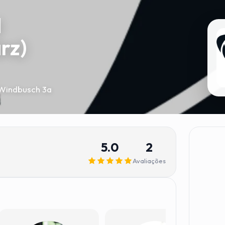
d
rz)
Windbusch 3a
5.0
2
Avaliações