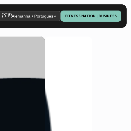
🇩🇪
Alemanha • Português
FITNESS NATION | BUSINESS