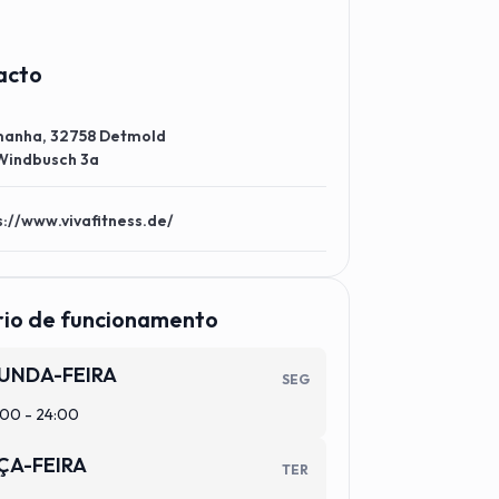
raining in allen Studios
angenehme
Athmosphäre
acto
anha, 32758 Detmold
Windbusch 3a
s://www.vivafitness.de/
rio de funcionamento
UNDA-FEIRA
SEG
00 - 24:00
ÇA-FEIRA
TER