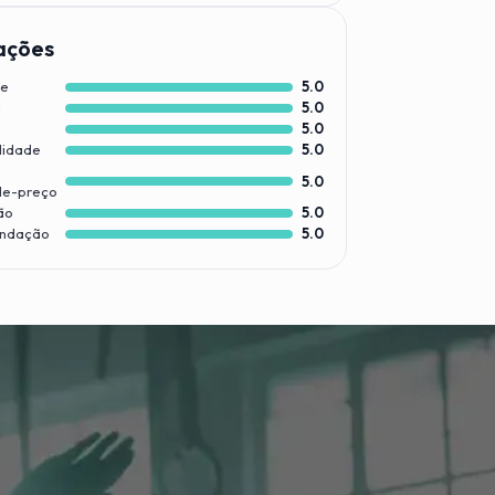
ações
te
5.0
a
5.0
5.0
lidade
5.0
5.0
de-preço
ão
5.0
ndação
5.0