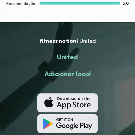
Recomendação
5.0
fitness nation |
United
United
Adicionar local