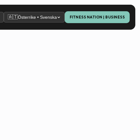
🇦🇹
Österrike • Svenska
FITNESS NATION | BUSINESS