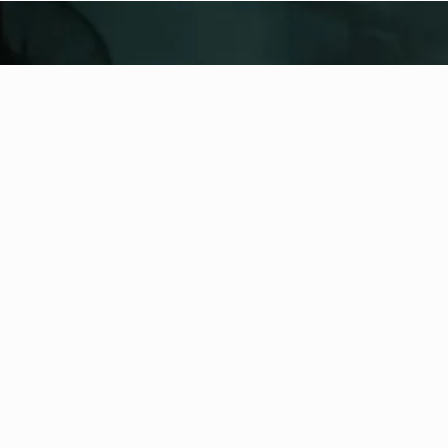
fitness nation |
United
United
Lägg till plats