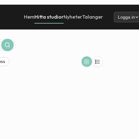
Hem
Hitta studior
Nyheter
Talanger
Logga in
ess
.