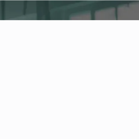
fitness nation |
Företag
Company Health Center
Den centrala plattformen för hälsa, aktivitet och
friskvård på företaget. Hantera medarbetare och
hälsoerbjudanden och följ utvecklingen av dina
hälsonyckeltal i Health Board.