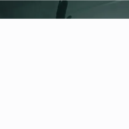
fitness nation |
Juridiskt
Integritetspolicy
Villkor
Impressum
Säkerhet och ansvar