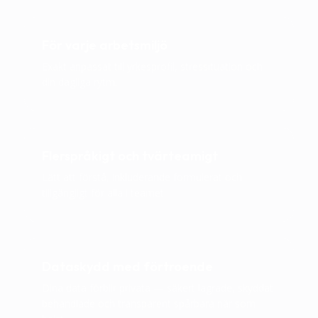
För varje arbetsmiljö
Exakt anpassat till yrkesprofil, stressituation och
din dagliga rytm.
Flerspråkigt och tvärteamigt
Lätt att förstå, inkluderande formulerat och
tillgängligt för alla i teamet.
Dataskydd med förtroende
Dina data förblir privata — säkert lagrade, skyddat
behandlade och transparent spårbara när som