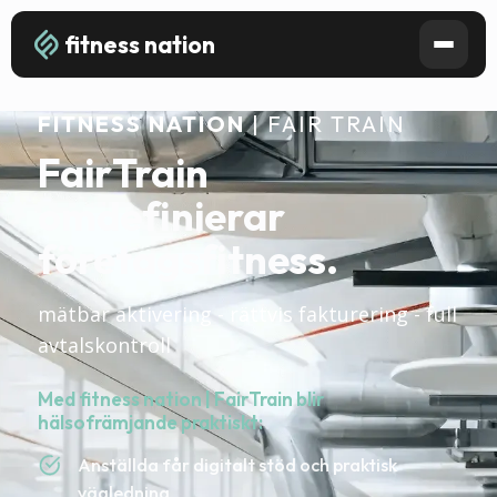
fitness nation
FITNESS NATION
| FAIR TRAIN
FairTrain
omdefinierar
företagsfitness.
mätbar aktivering - rättvis fakturering - full
avtalskontroll
Med fitness nation | FairTrain blir
hälsofrämjande praktiskt:
Anställda får digitalt stöd och praktisk
vägledning.