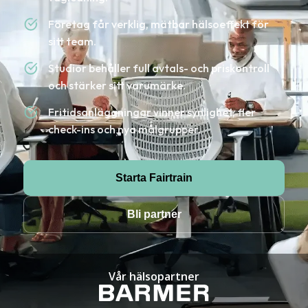
Företag får verklig, mätbar hälsoeffekt för
sitt team.
Studior behåller full avtals- och priskontroll
och stärker sitt varumärke.
Fritidsanläggningar vinner synlighet, fler
check-ins och nya målgrupper.
Starta Fairtrain
Bli partner
Vår hälsopartner