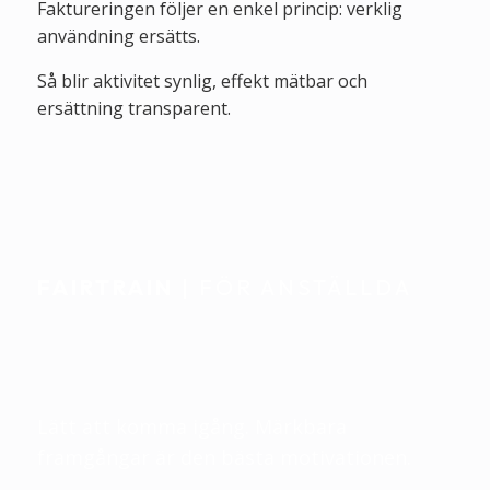
Faktureringen följer en enkel princip: verklig
användning ersätts.
Så blir aktivitet synlig, effekt mätbar och
ersättning transparent.
FAIRTRAIN
| FÖR ANSTÄLLDA
Individuellt stöd. Sömlöst
integrerat i vardagen.
Lätt att komma igång. Märkbara
framgångar är den bästa motivationen.