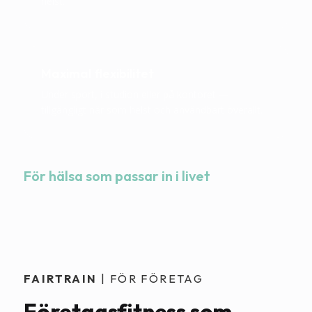
helst.
Maximal flexibilitet
Under sport, i studion eller på kontoret —
tillgängligt när som helst och användbart överallt.
För hälsa som passar in i livet
FAIRTRAIN
| FÖR FÖRETAG
Företagsfitness som