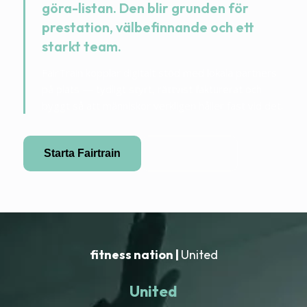
göra-listan. Den blir grunden för
prestation, välbefinnande och ett
starkt team.
FairTrain kopplar digitalt stöd med lokala partners
på plats — tydligt styrt, rättvist fakturerat och
byggt så att människor verkligen håller fast vid det.
Starta Fairtrain
Bli partner
fitness nation |
United
United