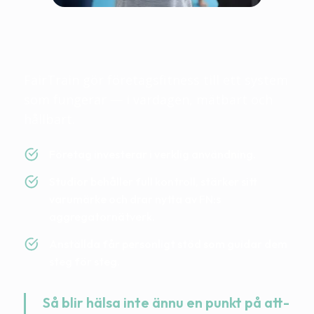
Fairtrain är rättvist för
att alla vinner
FairTrain gör företagsfitness till ett system
som fungerar — i vardagen, mätbart och
hållbart.
Företag investerar i verklig användning.
Studior behåller full kontroll, stärker sitt
varumärke och drar nytta av FN:s
aggregatornätverk.
Anställda får personligt stöd som guidar dem
steg för steg.
Så blir hälsa inte ännu en punkt på att-