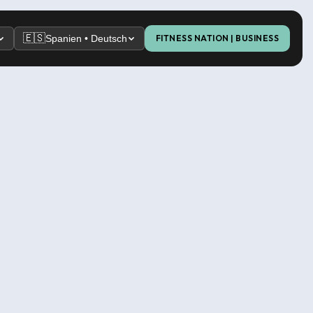
🇪🇸
Spanien • Deutsch
FITNESS NATION | BUSINESS