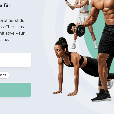
e für
profitierst du
ss-Check-ins
itiative – für
uche.
ness