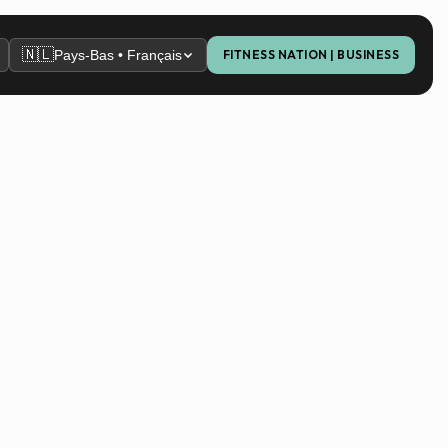
🇳🇱
Pays-Bas • Français
FITNESS NATION | BUSINESS