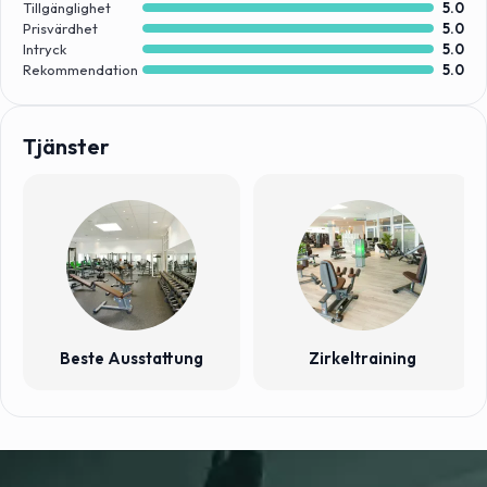
deinem Training zur Seite steht und dir bei allen Fragen rund
Tillgänglighet
5.0
Prisvärdhet
5.0
um den Sport und einen gesunden Lebensstil weiterhilft und
Intryck
5.0
dich bei deinem Training individuell betreut.
Rekommendation
5.0
Tjänster
Beste Ausstattung
Zirkeltraining