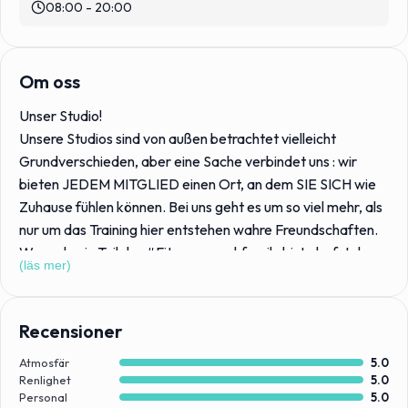
08:00 - 20:00
Om oss
Unser Studio!
Unsere Studios sind von außen betrachtet vielleicht
Grundverschieden, aber eine Sache verbindet uns : wir
bieten JEDEM MITGLIED einen Ort, an dem SIE SICH wie
Zuhause fühlen können. Bei uns geht es um so viel mehr, als
nur um das Training hier entstehen wahre Freundschaften.
Wenn du ein Teil der #Fitnessrauschfamily bist, darfst du
(läs mer)
dich auf ein familiäres Studio einstellen, bei dem du von
Anfang deiner Reise an begleitet wirst und bei deinem
Trainingsprozess unterstützt wirst.
Recensioner
Atmosfär
5.0
Trotz vieler Änderungen wird Fitnessrausch immer der Ort
Renlighet
5.0
sein, an dem dir jederzeit jemand aus unserem Team bei
Personal
5.0