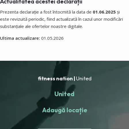
Actualitatea acestei declarații
Prezenta declarație a fost întocmită la data de
01.06.2025
și
este revizuită periodic, fiind actualizată în cazul unor modificări
substanțiale ale ofertelor noastre digitale.
Ultima actualizare:
01.05.2026
fitness nation |
United
United
Adaugă locație