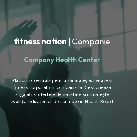
fitness nation |
Companie
Company Health Center
Platforma centrală pentru sănătate, activitate și
fitness corporativ în compania ta. Gestionează
angajații și ofertele de sănătate și urmărește
evoluția indicatorilor de sănătate în Health Board.