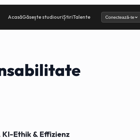
Acasă
Găsește studiouri
Știri
Talente
Conectează-te
nsabilitate
KI-Ethik & Effizienz