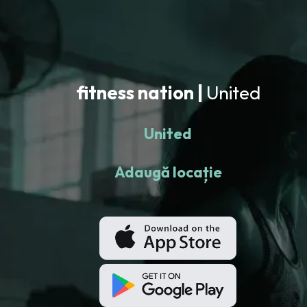
fitness nation |
United
United
Adaugă locație