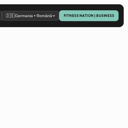
🇩🇪
Germania • Română
FITNESS NATION | BUSINESS