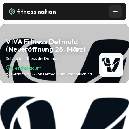
fitness nation
VIVA Fitness Detmold
(Neueröffnung 28. März)
Sala ta de fitness din Detmold
Deschis acum
Germania, 32758 Detmold Am Windbusch 3a