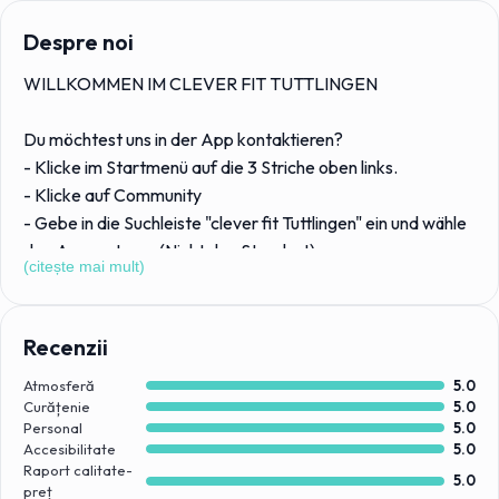
Despre noi
WILLKOMMEN IM CLEVER FIT TUTTLINGEN
Du möchtest uns in der App kontaktieren?
- Klicke im Startmenü auf die 3 Striche oben links.
- Klicke auf Community
- Gebe in die Suchleiste "clever fit Tuttlingen" ein und wähle
den Account aus. (Nicht den Standort)
(citește mai mult)
- Klicke auf dem Profil oben rechts auf die Sprechblase und
schreibe uns deine Nachricht
- Um uns schneller zu finden, Folge uns direkt
Recenzii
Atmosferă
5.0
Wenn Du aktiv leben willst, bietet Dir Dein clever fit die
Curățenie
5.0
besten Voraussetzungen. Mach es Dir einfach mit clever fit
Personal
5.0
und trainiere Deinen ganzen Körper. Gerne auch mit
Accesibilitate
5.0
Raport calitate-
professionell erstelltem Trainingsplan. Flexible
5.0
preț