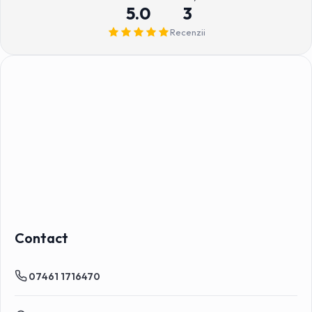
5.0
3
Recenzii
Contact
07461 1716470