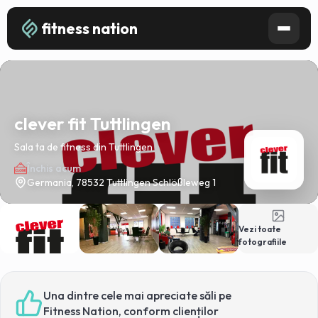
fitness nation
clever fit Tuttlingen
Sala ta de fitness din Tuttlingen
Închis acum
Germania, 78532 Tuttlingen Schlößleweg 1
Vezi toate
fotografiile
Una dintre cele mai apreciate săli pe
Fitness Nation, conform clienților